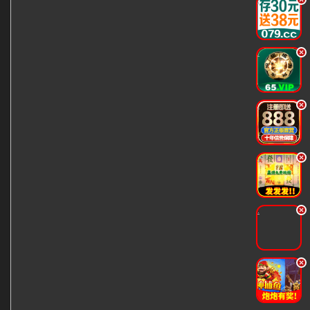
.
.
.
.
.
.